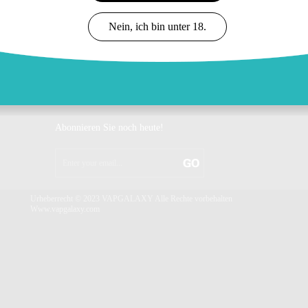
Unser Ehren
Maßgeschneidert
Unsere News
Nein, ich bin unter 18.
KONTAKTIEREN SIE UNS
Info: info@vapgalaxy.com
Verkauf: sales@vapgalaxy.com
Service: service@vapgalaxy.com
Abonnieren Sie noch heute!
Urheberrecht © 2023 VAPGALAXY Alle Rechte vorbehalten
Www.vapgalaxy.com